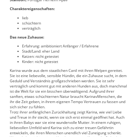
Charaktereigenschaften:
lieb
schüchtern
verträglich
Das neue Zuhause:
Erfahrung: ambitioniert Anfänger / Erfahrene
Stadt/Land: eher Land
Katzen: nicht getestet
Kinder: nicht getestet
Karina wurde aus dem staatlichen Canil mit ihren Welpen gerettet.
Sie ist eine liebevolle, sensible Hündin, die ein Zuhause sucht, in dem
Geduld und Verständnis großgeschrieben werden. Sie ist sehr
verträglich und kommt gut mit anderen Hunden aus, doch manchmal
ist die Welt für sie ein bisschen überwältigend. Aufgrund ihrer
sanften, etwas schüchternen Natur braucht KarinavMenschen, die
ihr die Zeit geben, in ihrem eigenen Tempo Vertrauen zu fassen und
sich sicher zu fühlen.
Trotz ihrer anfänglichen Zurückhaltung zeigt Karina, wie viel Liebe
und Treue in ihr steckt, wenn sie sich erst einmal geöffnet hat. Auch
in ihren Babys war sie eine wundervolle Mutter. In einem ruhigen,
liebevollen Umfeld wird Karina sich zu einer treuen Gefährtin
entwickeln, die ihren Menschen unendlich viel Zuneigung schenkt.