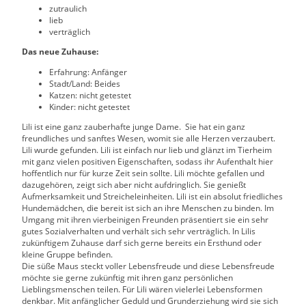
zutraulich
lieb
verträglich
Das neue Zuhause:
Erfahrung: Anfänger
Stadt/Land: Beides
Katzen: nicht getestet
Kinder: nicht getestet
Lili ist eine ganz zauberhafte junge Dame. Sie hat ein ganz
freundliches und sanftes Wesen, womit sie alle Herzen verzaubert.
Lili wurde gefunden. Lili ist einfach nur lieb und glänzt im Tierheim
mit ganz vielen positiven Eigenschaften, sodass ihr Aufenthalt hier
hoffentlich nur für kurze Zeit sein sollte. Lili möchte gefallen und
dazugehören, zeigt sich aber nicht aufdringlich. Sie genießt
Aufmerksamkeit und Streicheleinheiten. Lili ist ein absolut friedliches
Hundemädchen, die bereit ist sich an ihre Menschen zu binden. Im
Umgang mit ihren vierbeinigen Freunden präsentiert sie ein sehr
gutes Sozialverhalten und verhält sich sehr verträglich. In Lilis
zukünftigem Zuhause darf sich gerne bereits ein Ersthund oder
kleine Gruppe befinden.
Die süße Maus steckt voller Lebensfreude und diese Lebensfreude
möchte sie gerne zukünftig mit ihren ganz persönlichen
Lieblingsmenschen teilen. Für Lili wären vielerlei Lebensformen
denkbar. Mit anfänglicher Geduld und Grunderziehung wird sie sich